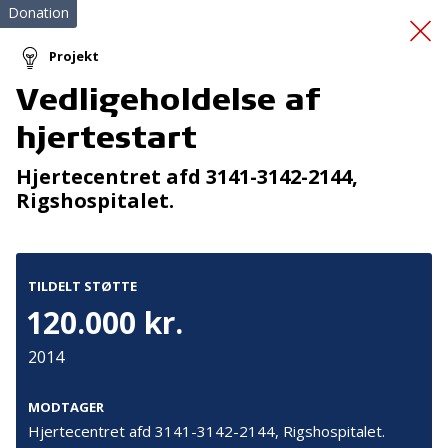
Donation
Projekt
Vedligeholdelse af
legevenligt
hjertestart
udendørsareal
Hjertecentret afd 3141-3142-2144,
Rigshospitalet.
TILDELT STØTTE
120.000 kr.
Tilmeld nyhedsbrev
2014
De seneste nyheder om TrygFondens og TryghedsGruppens
aktiviteter direkte i din indbakke.
MODTAGER
Hjertecentret afd 3141-3142-2144, Rigshospitalet.