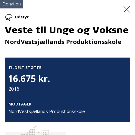
Donation
Udstyr
Veste til Unge og Voksne
Førstehjælpskursus
og
NordVestsjællands Produktionsskole
brandslukningskursus
TILDELT STØTTE
16.675 kr.
2016
Tilmeld nyhedsbrev
MODTAGER
NordVestsjællands Produktionsskole
De seneste nyheder om TrygFondens og TryghedsGruppens
aktiviteter direkte i din indbakke.