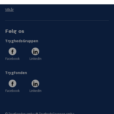
Persondata
Vilkår
Følg os
TryghedsGruppen
Facebook
LinkedIn
TrygFonden
Facebook
LinkedIn
© TrygFonden smba @ TryghedsGruppen smba.