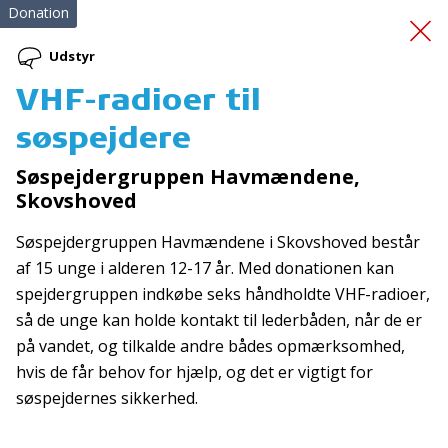
Donation
Udstyr
VHF-radioer til
Termisk kamera
søspejdere
Søspejdergruppen Havmændene,
Skovshoved
Søspejdergruppen Havmændene i Skovshoved består
af 15 unge i alderen 12-17 år. Med donationen kan
spejdergruppen indkøbe seks håndholdte VHF-radioer,
Tilmeld nyhedsbrev
så de unge kan holde kontakt til lederbåden, når de er
De seneste nyheder om TrygFondens og TryghedsGruppens
på vandet, og tilkalde andre bådes opmærksomhed,
aktiviteter direkte i din indbakke.
hvis de får behov for hjælp, og det er vigtigt for
søspejdernes sikkerhed.
Tilmeld