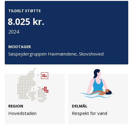
TILDELT STØTTE
Kontakt
Adresse
8.025 kr.
Hummeltoftevej 49
TrygFonden
2024
2830 Virum
T:
45 26 08 00
Denmark
info@trygfonden.dk
MODTAGER
Vis vej hertil
Søspejdergruppen Havmændene, Skovshoved
TryghedsGruppen
T:
45 26 08 26
info@tryghedsgruppen.dk
Fakturering
REGION
DELMÅL
Kontakt os
Hovedstaden
Respekt for vand
Presse
Cookies