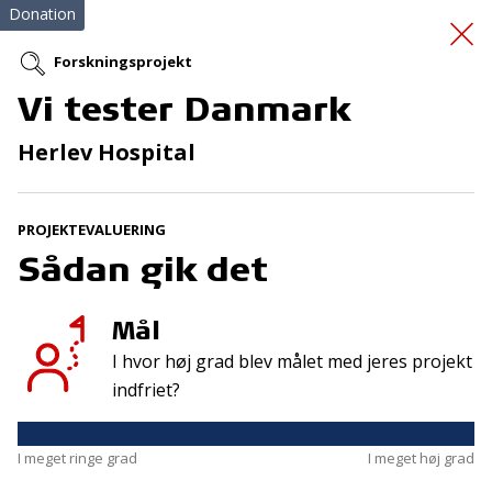
Donation
Forskningsprojekt
Vi tester Danmark
cykelhjelme
Herlev Hospital
PROJEKTEVALUERING
Sådan gik det
Mål
Tilmeld nyhedsbrev
I hvor høj grad blev målet med jeres projekt
De seneste nyheder om TrygFondens og TryghedsGruppens
indfriet?
aktiviteter direkte i din indbakke.
Tilmeld
I meget ringe grad
I meget høj grad