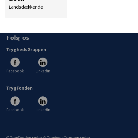
Persondata
Landsdækkende
Vilkår
Følg os
TryghedsGruppen
Facebook
LinkedIn
TrygFonden
Facebook
LinkedIn
© TrygFonden smba @ TryghedsGruppen smba.