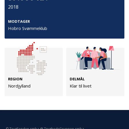
Persondata
2018
Vilkår
MODTAGER
Hobro Svømmeklub
Følg os
TryghedsGruppen
Facebook
LinkedIn
REGION
DELMÅL
TrygFonden
Nordjylland
Klar til livet
Facebook
LinkedIn
© TrygFonden smba @ TryghedsGruppen smba.