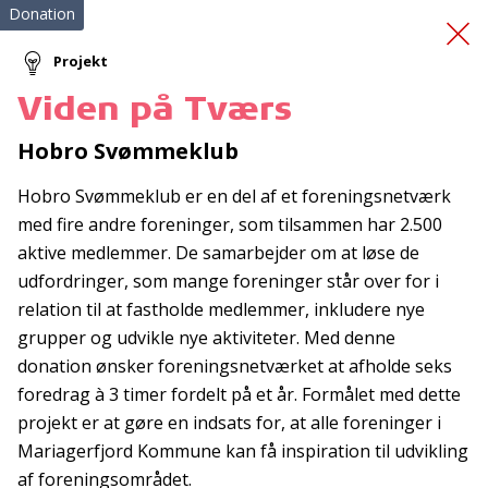
Donation
Projekt
Viden på Tværs
Massagestol til PAM
Hobro Svømmeklub
Hobro Svømmeklub er en del af et foreningsnetværk
med fire andre foreninger, som tilsammen har 2.500
aktive medlemmer. De samarbejder om at løse de
udfordringer, som mange foreninger står over for i
relation til at fastholde medlemmer, inkludere nye
Tilmeld nyhedsbrev
grupper og udvikle nye aktiviteter. Med denne
donation ønsker foreningsnetværket at afholde seks
De seneste nyheder om TrygFondens og TryghedsGruppens
foredrag à 3 timer fordelt på et år. Formålet med dette
aktiviteter direkte i din indbakke.
projekt er at gøre en indsats for, at alle foreninger i
Tilmeld
Mariagerfjord Kommune kan få inspiration til udvikling
af foreningsområdet.