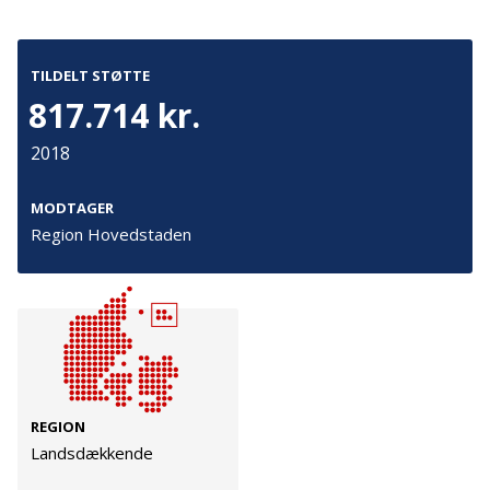
Cookies
Persondata
TILDELT STØTTE
Vilkår
817.714 kr.
2018
Følg os
MODTAGER
TryghedsGruppen
Region Hovedstaden
Facebook
LinkedIn
TrygFonden
REGION
Facebook
LinkedIn
Landsdækkende