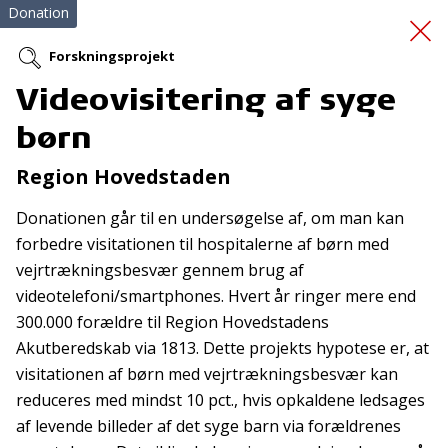
Donation
Forskningsprojekt
Videovisitering af syge
Udendørs skab
børn
hjertestarter
Region Hovedstaden
Donationen går til en undersøgelse af, om man kan
forbedre visitationen til hospitalerne af børn med
vejrtrækningsbesvær gennem brug af
videotelefoni/smartphones. Hvert år ringer mere end
300.000 forældre til Region Hovedstadens
Tilmeld nyhedsbrev
Akutberedskab via 1813. Dette projekts hypotese er, at
visitationen af børn med vejrtrækningsbesvær kan
De seneste nyheder om TrygFondens og TryghedsGruppens
reduceres med mindst 10 pct., hvis opkaldene ledsages
aktiviteter direkte i din indbakke.
af levende billeder af det syge barn via forældrenes