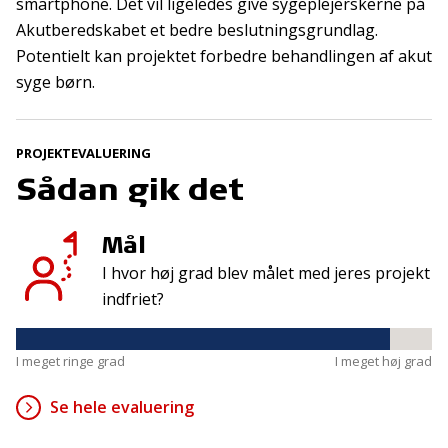
Tilmeld
smartphone. Det vil ligeledes give sygeplejerskerne på
Akutberedskabet et bedre beslutningsgrundlag.
Potentielt kan projektet forbedre behandlingen af akut
syge børn.
Kontakt
Adresse
Hummeltoftevej 49
TrygFonden
2830 Virum
PROJEKTEVALUERING
T:
45 26 08 00
Denmark
Sådan gik det
info@trygfonden.dk
Vis vej hertil
TryghedsGruppen
Mål
T:
45 26 08 26
I hvor høj grad blev målet med jeres projekt
info@tryghedsgruppen.dk
indfriet?
I meget ringe grad
I meget høj grad
Fakturering
Kontakt os
Se hele evaluering
Presse