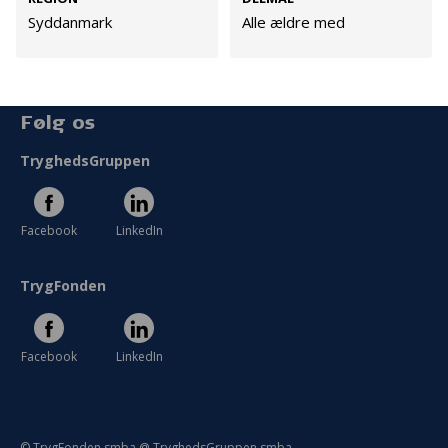
Persondata
Syddanmark
Alle ældre med
Vilkår
Følg os
TryghedsGruppen
Facebook
LinkedIn
TrygFonden
Facebook
LinkedIn
© TrygFonden smba @ TryghedsGruppen smba.