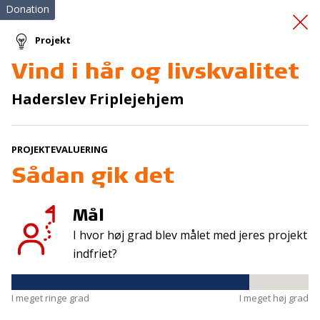
Donation
Projekt
Vind i hår og livskvalitet
Et nyt kapitel
Haderslev Friplejehjem
PROJEKTEVALUERING
Sådan gik det
Mål
Tilmeld nyhedsbrev
I hvor høj grad blev målet med jeres projekt
De seneste nyheder om TrygFondens og TryghedsGruppens
indfriet?
aktiviteter direkte i din indbakke.
Tilmeld
I meget ringe grad
I meget høj grad