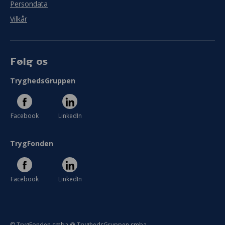
Persondata
Vilkår
Følg os
TryghedsGruppen
Facebook
LinkedIn
TrygFonden
Facebook
LinkedIn
© TrygFonden smba @ TryghedsGruppen smba.