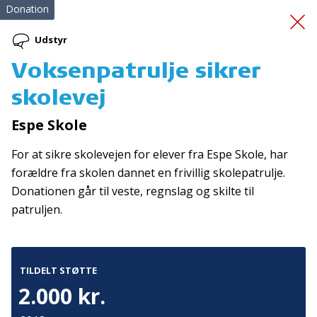
Donation
Udstyr
Voksenpatrulje sikrer
Førstehjælpskursus
skolevej
Espe Skole
For at sikre skolevejen for elever fra Espe Skole, har
forældre fra skolen dannet en frivillig skolepatrulje.
Donationen går til veste, regnslag og skilte til
patruljen.
Tilmeld nyhedsbrev
De seneste nyheder om TrygFondens og TryghedsGruppens
aktiviteter direkte i din indbakke.
TILDELT STØTTE
2.000 kr.
Tilmeld