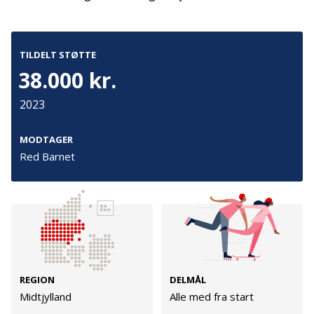
Kontakt
Adresse
TILDELT STØTTE
Hummeltoftevej 49
TrygFonden
38.000 kr.
2830 Virum
T:
45 26 08 00
Denmark
info@trygfonden.dk
2023
Vis vej hertil
TryghedsGruppen
MODTAGER
T:
45 26 08 26
Red Barnet
info@tryghedsgruppen.dk
Fakturering
Kontakt os
Presse
REGION
DELMÅL
Midtjylland
Alle med fra start
Cookies