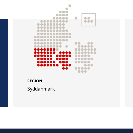
e
Følg os
evej 49
TryghedsGruppen
Facebook
LinkedIn
l
REGION
TrygFonden
Syddanmark
Facebook
LinkedIn