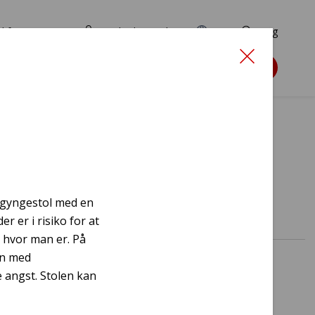
d for ansøgere
TryghedsPortalen
EN
Søg
Søg støtte
 gyngestol med en
r er i risiko for at
, hvor man er. På
en med
e angst. Stolen kan