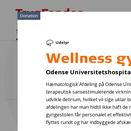
Donation
Sådan støtter vi
Medlemmer
Viden
Udstyr
Sådan støtter vi
Forside
...
Projekter og donationer
Wellness gyngestol
Wellness g
Odense Universitetshospita
Hæmatologisk Afdeling på Odense Univ
terapeutisk sansestimulerende virkning. 
udvikle delirium, hvilket vil sige ukla
afdelingen har man hidtil ikke haft de 
gyngestolen får personalet et effektivt 
flyttes rundt og har indbyggede afsk