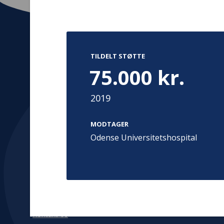
TILDELT STØTTE
Kontakt
Adress
75.000 kr.
Hummeltoft
TrygFonden
2830 Virum
2019
T:
45 26 08 00
Denmark
info@trygfonden.dk
Vis vej herti
MODTAGER
TryghedsGruppen
Odense Universitetshospital
T:
45 26 08 26
info@tryghedsgruppen.dk
Fakturering
Kontakt os