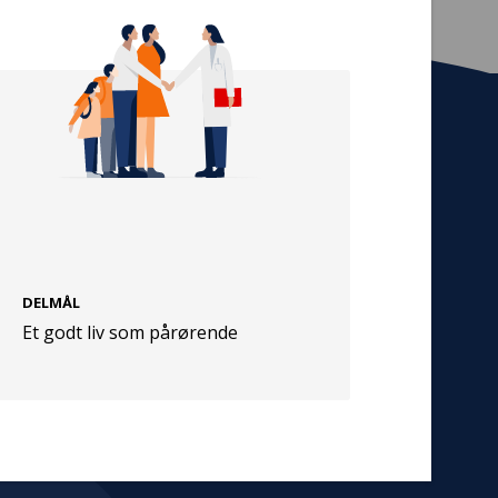
Tilmeld nyhedsbrev
De seneste nyheder om TrygFondens og
TryghedsGruppens aktiviteter direkte i din
indbakke.
Tilmeld
DELMÅL
Et godt liv som pårørende
Cookies
Persondata
Vilkår