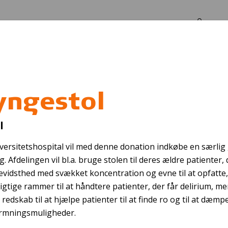
Log in
Om os
yngestol
VEGA
l
ersitetshospital vil med denne donation indkøbe en særlig
Afdelingen vil bl.a. bruge stolen til deres ældre patienter, de
r bevidsthed med svækket koncentration og evne til at opfatte
rigtige rammer til at håndtere patienter, der får delirium, m
redskab til at hjælpe patienter til at finde ro og til at dæmp
ærmningsmuligheder.