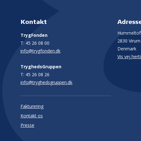
Kontakt
Adress
Hummeltoft
TrygFonden
2830 Virum
T:
45 26 08 00
Denmark
info@trygfonden.dk
Vis vej herti
TryghedsGruppen
T:
45 26 08 26
info@tryghedsgruppen.dk
Fakturering
Kontakt os
Presse