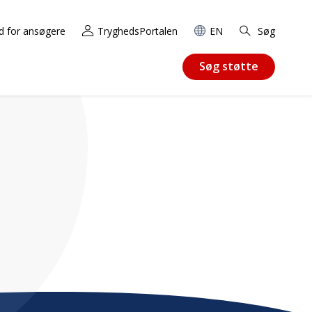
d for ansøgere
TryghedsPortalen
EN
Søg
Søg støtte