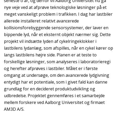
seneste ti år, og derfor vil Aalborg Universitet nu gå
nye veje ved at afprøve teknologiske løsninger på et
meget vanskeligt problem i trafikken. I dag har lastbiler
allerede installeret relativt avancerede
kollisionsforebyggende sensorsystemer, der laver en
bippende lyd, når et eksternt objekt nærmer sig. Dette
projekt vil indsætte lyden af cykelringeklokker i
lastbilens lydanlæg, som afspilles, når en cykel kører op
langs lastbilens højre side. Planen er at teste to
forskellige løsninger, som analyseres i laboratorieregi
og herefter afprøves i lastbiler. Målet er i første
omgang at undersøge, om den avancerede lydgivning
entydigt har et potentiale, som i givet fald kan danne
grundlag for en decideret produktudvikling og
udbredelse. Projektet gennemføres i et samarbejde
mellem forskere ved Aalborg Universitet og firmaet
AM3D A/S.