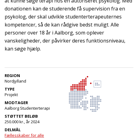
at kunne søge terapi hos en autoriseret psykolog. Med
donationen kan de studerende få supervision fra en
psykolog, der skal udvikle studenterterapeuternes
kompetencer, så de kan rådgive bedst muligt. Alle
personer over 18 år i Aalborg, som oplever
vanskeligheder, der påvirker deres funktionsniveau,
kan søge hjælp.
REGION
Nordjylland
TYPE
Projekt
MODTAGER
Aalborg Studenterterapi
STØTTET BELØB
250.000 kr., år 2024
DELMÅL
Fællesskaber for alle