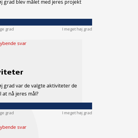
øj grad blev målet med jeres projekt
nge grad
I meget høj grad
ybende svar
iteter
øj grad var de valgte aktiviteter de
il at nå jeres mål?
nge grad
I meget høj grad
ybende svar