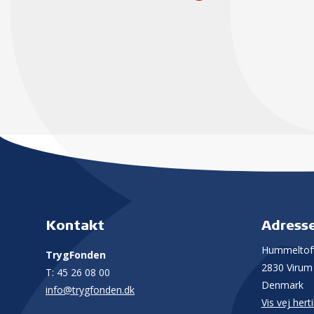
Kontakt
Adress
Hummeltoft
TrygFonden
2830 Virum
T:
45 26 08 00
Denmark
info@trygfonden.dk
Vis vej herti