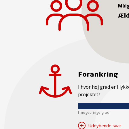
Mål
Æl
Forankring
I hvor høj grad er I ly
projektet?
I meget ringe grad
Uddybende svar