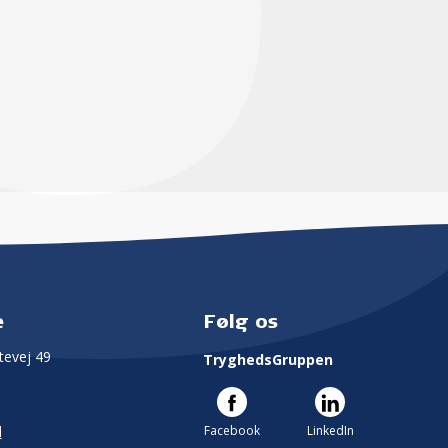
e
Følg os
evej 49
TryghedsGruppen
Facebook
LinkedIn
l