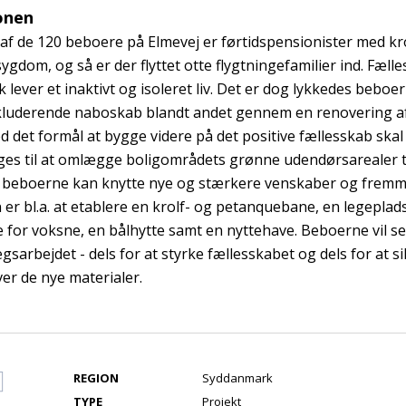
onen
f de 120 beboere på Elmevej er førtidspensionister med kro
sygdom, og så er der flyttet otte flygtningefamilier ind. Fælle
sk lever et inaktivt og isoleret liv. Det er dog lykkedes beboe
nkluderende naboskab blandt andet gennem en renovering a
d det formål at bygge videre på det positive fællesskab ska
es til at omlægge boligområdets grønne udendørsarealer til
 beboerne kan knytte nye og stærkere venskaber og fremm
en er bl.a. at etablere en krolf- og petanquebane, en legeplad
for voksne, en bålhytte samt en nyttehave. Beboerne vil sel
sarbejdet - dels for at styrke fællesskabet og dels for at si
ver de nye materialer.
REGION
Syddanmark
TYPE
Projekt