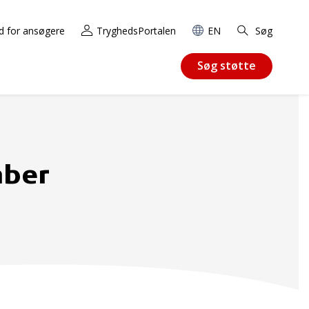
d for ansøgere
TryghedsPortalen
EN
Søg
Søg støtte
aber