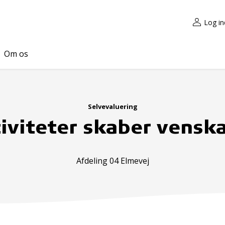
Log in
Om os
Selvevaluering
iviteter skaber vensk
Afdeling 04 Elmevej