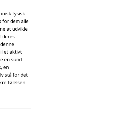
nisk fysisk
s for dem alle
rne at udvikle
f deres
l denne
 et aktivt
e en sund
s, en
v stå for det
kre følelsen