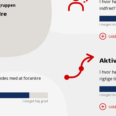
I hvor h
gruppen
indfriet?
dre
I meget ri
Udd
Aktiv
I hvor h
kkedes med at forankre
rigtige t
I meget ri
I meget høj grad
Udd