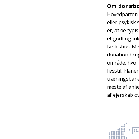
Om donati
Hovedparten a
eller psykisk 
er, at de typi
et godt og i
fælleshus. Me
donation brug
område, hvor
livsstil. Plan
træningsbane 
meste af anlæg
af ejerskab o