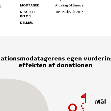
MODTAGER
Afdeling 04 Elmevej
STØTTET
185.150 kr., år 2016
BELØB
DELMÅL
ationsmodatagerens egen vurderin
effekten af donationen
Mål