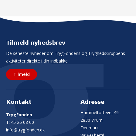
Tilmeld nyhedsbrev
De seneste nyheder om TrygFondens og TryghedsGruppens
aktiviteter direkte i din indbakke.
Tilmeld
Kontakt
Adresse
Hummeltoftevej 49
TrygFonden
2830 Virum
T:
45 26 08 00
Denmark
info@trygfonden.dk
Vis vej hertil