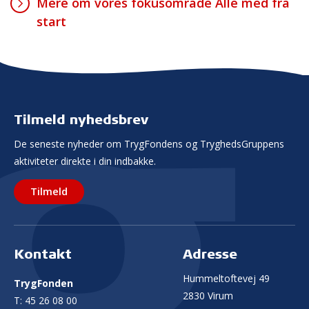
Mere om vores fokusområde Alle med fra
start
Tilmeld nyhedsbrev
De seneste nyheder om TrygFondens og TryghedsGruppens
aktiviteter direkte i din indbakke.
Tilmeld
Kontakt
Adresse
Hummeltoftevej 49
TrygFonden
2830 Virum
T:
45 26 08 00