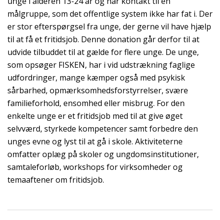
unge i alderen 13-24 år og har kontakt til en
målgruppe, som det offentlige system ikke har fat i. Der
er stor efterspørgsel fra unge, der gerne vil have hjælp
til at få et fritidsjob. Denne donation går derfor til at
udvide tilbuddet til at gælde for flere unge. De unge,
som opsøger FISKEN, har i vid udstrækning faglige
udfordringer, mange kæmper også med psykisk
sårbarhed, opmærksomhedsforstyrrelser, svære
familieforhold, ensomhed eller misbrug. For den
enkelte unge er et fritidsjob med til at give øget
selvværd, styrkede kompetencer samt forbedre den
unges evne og lyst til at gå i skole. Aktiviteterne
omfatter oplæg på skoler og ungdomsinstitutioner,
samtaleforløb, workshops for virksomheder og
temaaftener om fritidsjob.