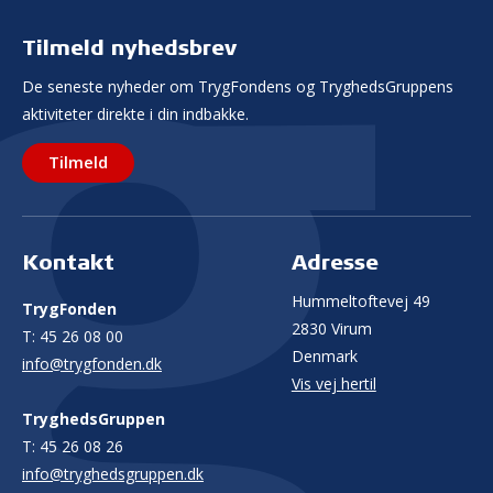
Tilmeld nyhedsbrev
De seneste nyheder om TrygFondens og TryghedsGruppens
aktiviteter direkte i din indbakke.
Tilmeld
Kontakt
Adresse
Hummeltoftevej 49
TrygFonden
2830 Virum
T:
45 26 08 00
Denmark
info@trygfonden.dk
Vis vej hertil
TryghedsGruppen
T:
45 26 08 26
info@tryghedsgruppen.dk