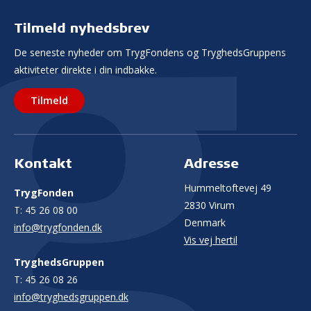
Tilmeld nyhedsbrev
De seneste nyheder om TrygFondens og TryghedsGruppens
aktiviteter direkte i din indbakke.
Tilmeld
Kontakt
Adresse
Hummeltoftevej 49
TrygFonden
2830 Virum
T:
45 26 08 00
Denmark
info@trygfonden.dk
Vis vej hertil
TryghedsGruppen
T:
45 26 08 26
info@tryghedsgruppen.dk