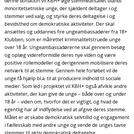
denne donation vil KBH+ øge stemmeantallet blandt
minoritetsetniske unge, der sjældent deltager i og
stemmer ved valg, og styrke deres deltagelse i og
bevidsthed om demokratiske aktiviteter. Der skal
ansættes og uddannes fire ungeambassadører fra 18+
Klubben, som er målrettet kriminalitetstruede unge
over 18 år. Ungeambassadørerne skal gennem besøg
og oplæg videreformidle deres nye viden og være
positive rollemodeller og derigennem mobilisere deres
netværk til at stemme. Gennem hele forløbet vil de
unge få hjælp bl.a. til at producere indhold til sociale
medier. Som led i projektet vil KBH+ også afvikle andre
aktiviteter, der kan give de unge – både over og under
18 år – viden om, hvorfor det er vigtigt, og hvad de
egentlig har af indflydelse ved at afgive deres stemme.
Målet er at skabe demokratisk selvtillid og engagement
i fællesskab med andre unge og vende de unges tavse
stemmer til aktiv demokratisk deltagelse.