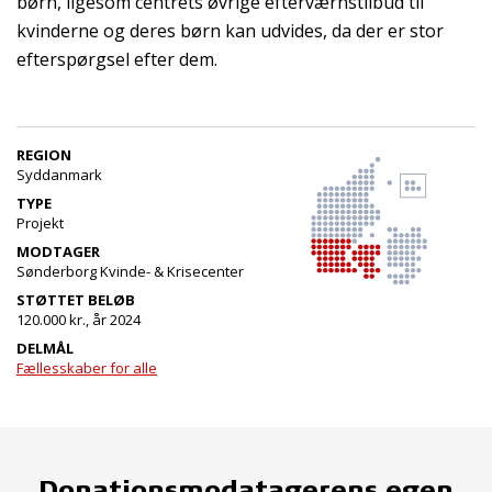
børn, ligesom centrets øvrige efterværnstilbud til
kvinderne og deres børn kan udvides, da der er stor
efterspørgsel efter dem.
REGION
Syddanmark
TYPE
Projekt
MODTAGER
Sønderborg Kvinde- & Krisecenter
STØTTET BELØB
120.000 kr., år 2024
DELMÅL
Fællesskaber for alle
Donationsmodatagerens egen