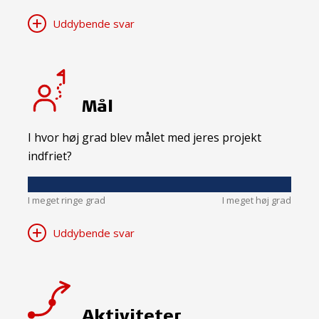
Uddybende svar
Mål
I hvor høj grad blev målet med jeres projekt
indfriet?
I meget ringe grad
I meget høj grad
Uddybende svar
Aktiviteter