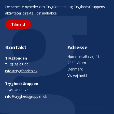
De seneste nyheder om TrygFondens og TryghedsGruppens
aktiviteter direkte i din indbakke.
Tilmeld
Kontakt
Adresse
Hummeltoftevej 49
TrygFonden
2830 Virum
T:
45 26 08 00
Denmark
info@trygfonden.dk
Vis vej hertil
TryghedsGruppen
T:
45 26 08 26
info@tryghedsgruppen.dk