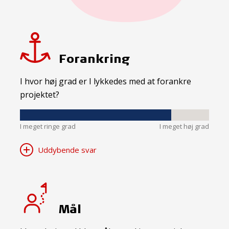
Forankring
I hvor høj grad er I lykkedes med at forankre
projektet?
I meget ringe grad
I meget høj grad
Uddybende svar
Mål