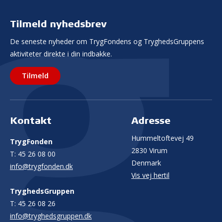
Tilmeld nyhedsbrev
De seneste nyheder om TrygFondens og TryghedsGruppens
aktiviteter direkte i din indbakke.
Tilmeld
Kontakt
Adresse
Hummeltoftevej 49
TrygFonden
2830 Virum
T:
45 26 08 00
Denmark
info@trygfonden.dk
Vis vej hertil
TryghedsGruppen
T:
45 26 08 26
info@tryghedsgruppen.dk