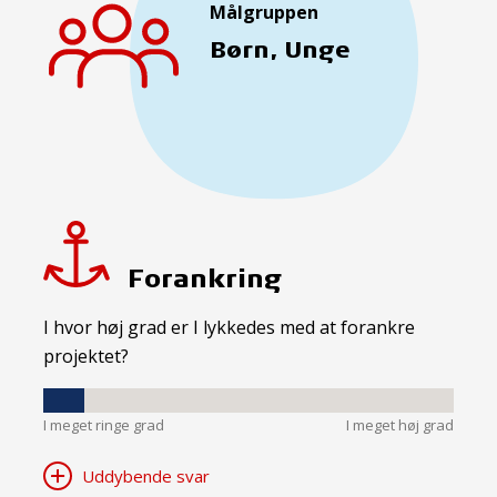
Målgruppen
Børn, Unge
Forankring
I hvor høj grad er I lykkedes med at forankre
projektet?
I meget ringe grad
I meget høj grad
Uddybende svar