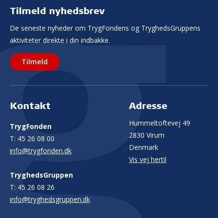
Tilmeld nyhedsbrev
De seneste nyheder om TrygFondens og TryghedsGruppens
aktiviteter direkte i din indbakke.
Tilmeld
Kontakt
Adresse
Hummeltoftevej 49
TrygFonden
2830 Virum
T:
45 26 08 00
Denmark
info@trygfonden.dk
Vis vej hertil
TryghedsGruppen
T:
45 26 08 26
info@tryghedsgruppen.dk