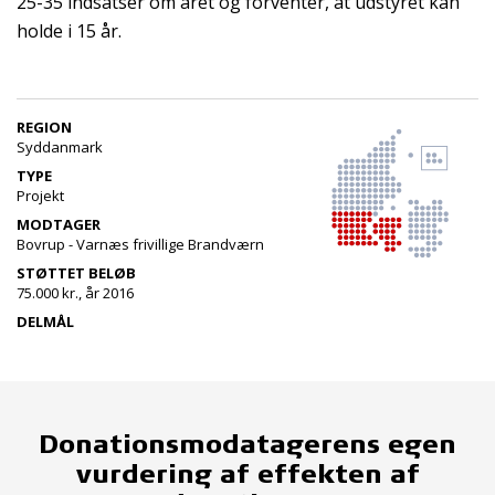
25-35 indsatser om året og forventer, at udstyret kan
holde i 15 år.
REGION
Syddanmark
TYPE
Projekt
MODTAGER
Bovrup - Varnæs frivillige Brandværn
STØTTET BELØB
75.000 kr., år 2016
DELMÅL
Donationsmodatagerens egen
vurdering af effekten af