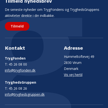
Tilmeld nyhedsbrev
De seneste nyheder om TrygFondens og TryghedsGruppens
aktiviteter direkte i din indbakke.
Tilmeld
Kontakt
Adresse
Hummeltoftevej 49
TrygFonden
2830 Virum
T:
45 26 08 00
Denmark
info@trygfonden.dk
Vis vej hertil
TryghedsGruppen
T:
45 26 08 26
info@tryghedsgruppen.dk