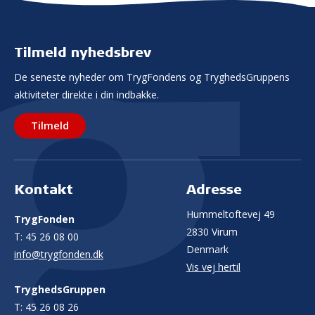
Tilmeld nyhedsbrev
De seneste nyheder om TrygFondens og TryghedsGruppens
aktiviteter direkte i din indbakke.
Tilmeld
Kontakt
Adresse
Hummeltoftevej 49
TrygFonden
2830 Virum
T:
45 26 08 00
Denmark
info@trygfonden.dk
Vis vej hertil
TryghedsGruppen
T:
45 26 08 26