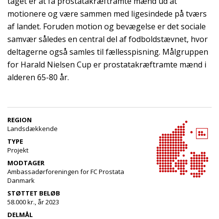
taget er at få prostatakræftramte mænd ud at
motionere og være sammen med ligesindede på tværs
af landet. Foruden motion og bevægelse er det sociale
samvær således en central del af fodboldstævnet, hvor
deltagerne også samles til fællesspisning. Målgruppen
for Harald Nielsen Cup er prostatakræftramte mænd i
alderen 65-80 år.
REGION
Landsdækkende
TYPE
Projekt
MODTAGER
Ambassadørforeningen for FC Prostata
Danmark
STØTTET BELØB
58.000 kr., år 2023
DELMÅL