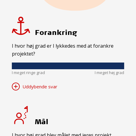
Forankring
I hvor høj grad er I lykkedes med at forankre
projektet?
I meget ringe grad
I meget høj grad
Uddybende svar
Mål
I hvor høj grad blev målet med jeres projekt