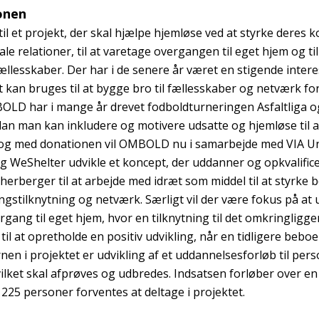
onen
il et projekt, der skal hjælpe hjemløse ved at styrke deres 
iale relationer, til at varetage overgangen til eget hjem og til
llesskaber. Der har i de senere år været en stigende intere
 kan bruges til at bygge bro til fællesskaber og netværk fo
OLD har i mange år drevet fodboldturneringen Asfaltliga 
dan man kan inkludere og motivere udsatte og hjemløse til at
 og med donationen vil OMBOLD nu i samarbejde med VIA Un
og WeShelter udvikle et koncept, der uddanner og opkvalific
herberger til at arbejde med idræt som middel til at styrke
ingstilknytning og netværk. Særligt vil der være fokus på at
gang til eget hjem, hvor en tilknytning til det omkringligge
il at opretholde en positiv udvikling, når en tidligere beboe
nen i projektet er udvikling af et uddannelsesforløb til pers
ilket skal afprøves og udbredes. Indsatsen forløber over en
lt 225 personer forventes at deltage i projektet.