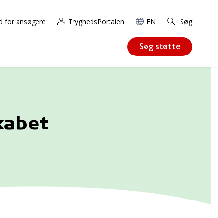
d for ansøgere
TryghedsPortalen
EN
Søg
Søg støtte
kabet