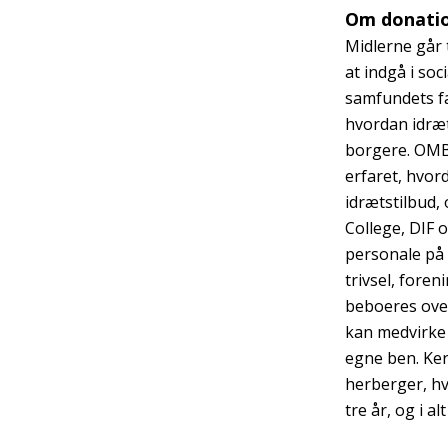
Om donati
Midlerne går t
at indgå i soc
samfundets fæ
hvordan idræt
borgere. OMB
erfaret, hvor
idrætstilbud,
College, DIF 
personale på 
trivsel, foren
beboeres over
kan medvirke t
egne ben. Ker
herberger, hv
tre år, og i a