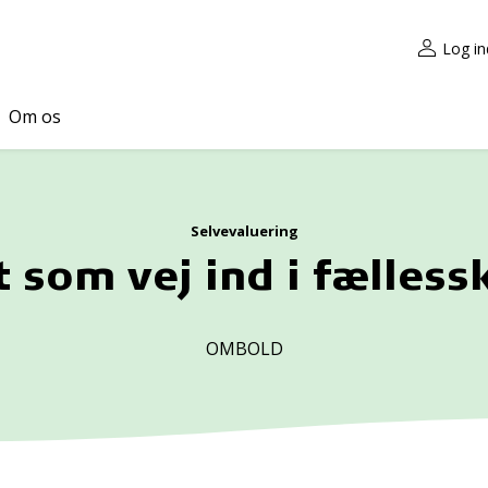
Log in
Om os
Selvevaluering
t som vej ind i fælless
OMBOLD