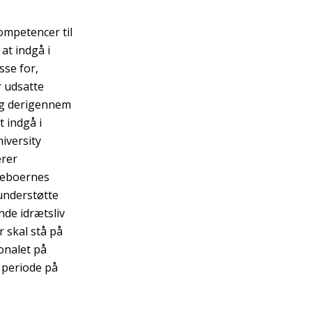
kompetencer til
 at indgå i
sse for,
r udsatte
og derigennem
 indgå i
iversity
erer
 beboernes
 understøtte
nde idrætsliv
r skal stå på
onalet på
 periode på