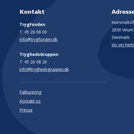
Kontakt
Adress
Hummeltoft
TrygFonden
2830 Virum
T:
45 26 08 00
Denmark
info@trygfonden.dk
Vis vej herti
TryghedsGruppen
T:
45 26 08 26
info@tryghedsgruppen.dk
Fakturering
Kontakt os
Presse