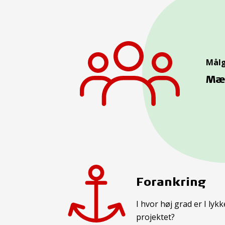
Mål
Mæ
Forankring
I hvor høj grad er I ly
projektet?