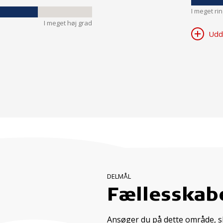
I meget ri
I meget høj grad
Udd
DELMÅL
Fællesskabe
Ansøger du på dette område, ska