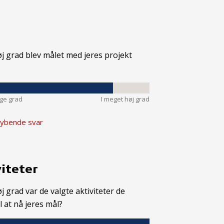
øj grad blev målet med jeres projekt
nge grad
I meget høj grad
ybende svar
iteter
øj grad var de valgte aktiviteter de
il at nå jeres mål?