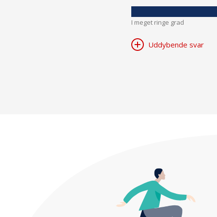
I meget ringe grad
Uddybende svar