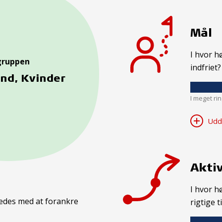
Mål
I hvor h
gruppen
indfriet?
nd, Kvinder
I meget ri
Udd
Aktiv
I hvor h
kkedes med at forankre
rigtige t