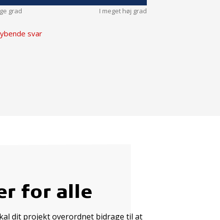
nge grad
I meget høj grad
ybende svar
r for alle
l dit projekt overordnet bidrage til at