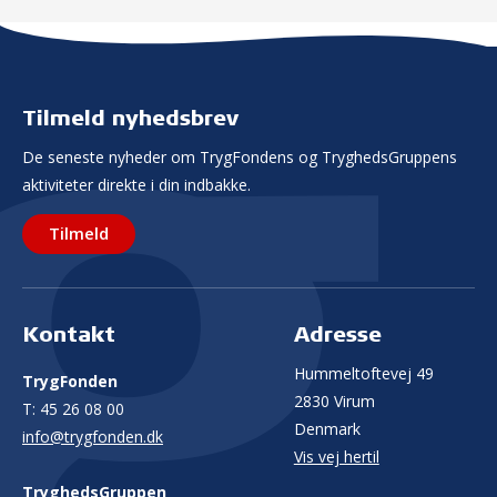
Tilmeld nyhedsbrev
De seneste nyheder om TrygFondens og TryghedsGruppens
aktiviteter direkte i din indbakke.
Tilmeld
Kontakt
Adresse
Hummeltoftevej 49
TrygFonden
2830 Virum
T:
45 26 08 00
Denmark
info@trygfonden.dk
Vis vej hertil
TryghedsGruppen