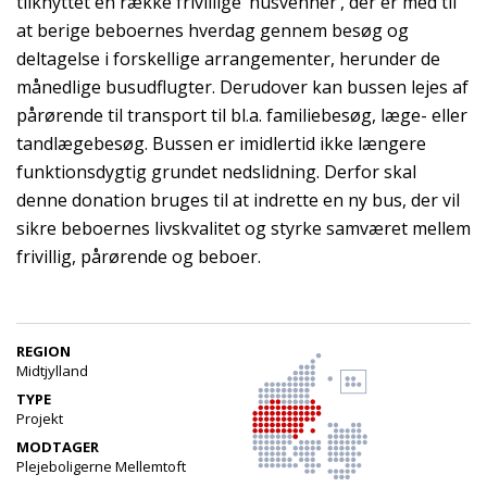
tilknyttet en række frivillige ’husvenner’, der er med til
at berige beboernes hverdag gennem besøg og
deltagelse i forskellige arrangementer, herunder de
månedlige busudflugter. Derudover kan bussen lejes af
pårørende til transport til bl.a. familiebesøg, læge- eller
tandlægebesøg. Bussen er imidlertid ikke længere
funktionsdygtig grundet nedslidning. Derfor skal
denne donation bruges til at indrette en ny bus, der vil
sikre beboernes livskvalitet og styrke samværet mellem
frivillig, pårørende og beboer.
REGION
Midtjylland
TYPE
Projekt
MODTAGER
Plejeboligerne Mellemtoft