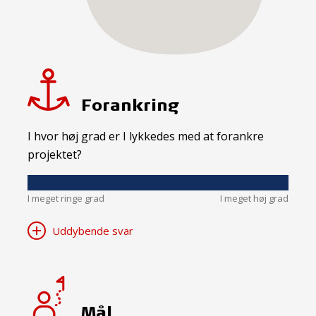
Forankring
I hvor høj grad er I lykkedes med at forankre
projektet?
I meget ringe grad
I meget høj grad
Uddybende svar
Mål