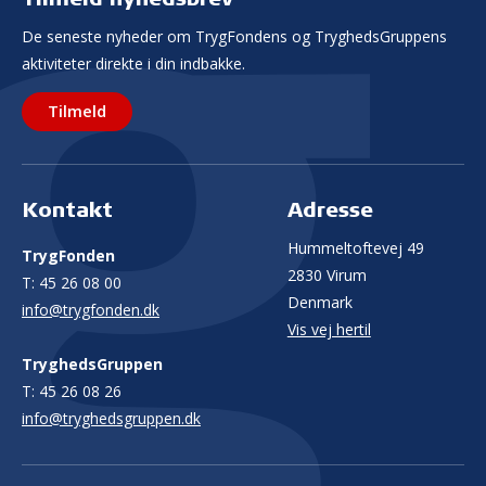
De seneste nyheder om TrygFondens og TryghedsGruppens
aktiviteter direkte i din indbakke.
Tilmeld
Kontakt
Adresse
Hummeltoftevej 49
TrygFonden
2830 Virum
T:
45 26 08 00
Denmark
info@trygfonden.dk
Vis vej hertil
TryghedsGruppen
T:
45 26 08 26
info@tryghedsgruppen.dk