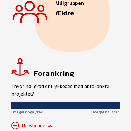
Målgruppen
Ældre
Forankring
I hvor høj grad er I lykkedes med at forankre
projektet?
I meget ringe grad
I meget høj grad
Uddybende svar