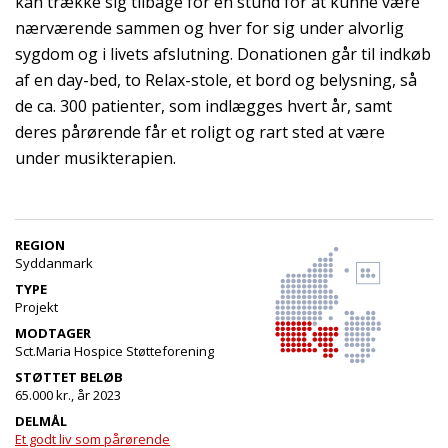
kan trække sig tilbage for en stund for at kunne være
nærværende sammen og hver for sig under alvorlig
sygdom og i livets afslutning. Donationen går til indkøb
af en day-bed, to Relax-stole, et bord og belysning, så
de ca. 300 patienter, som indlægges hvert år, samt
deres pårørende får et roligt og rart sted at være
under musikterapien.
REGION
Syddanmark
TYPE
Projekt
MODTAGER
Sct.Maria Hospice Støtteforening
STØTTET BELØB
65.000 kr., år 2023
DELMÅL
Et godt liv som pårørende