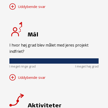
Uddybende svar
Mål
I hvor høj grad blev målet med jeres projekt
indfriet?
I meget ringe grad
I meget høj grad
Uddybende svar
Aktiviteter