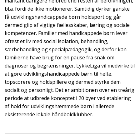
markant dårligere helbred end resten af befolkningen,
bl.a. fordi de ikke motionerer. Samtidig dyrker ganske
få udviklingshandicappede børn holdsport og går
dermed glip af vigtige fællesskaber, læring og sociale
kompetencer. Familier med handicappede børn lever
oftest et liv med social isolation, behandling,
særbehandling og specialpædagogik, og derfor kan
familierne have brug for en pause fra snak om
diagnoser og begrænsninger. LykkeLiga vil medvirke til
at gøre udviklingshandicappede børn til helte,
topscorere og holdspillere og dermed styrke dem
socialt og personligt. Det er ambitionen over en treårig
periode at udbrede konceptet i 20 byer ved etablering
af hold for udviklingshæmmede børn i allerede
eksisterende lokale håndboldklubber.