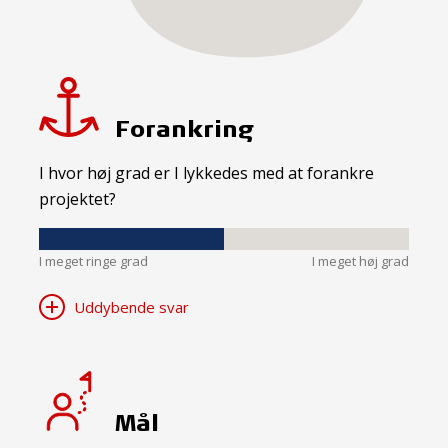
Forankring
I hvor høj grad er I lykkedes med at forankre
projektet?
I meget ringe grad
I meget høj grad
Uddybende svar
Mål