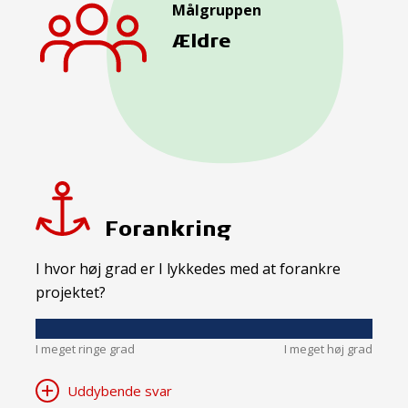
Målgruppen
Ældre
Forankring
I hvor høj grad er I lykkedes med at forankre
projektet?
I meget ringe grad
I meget høj grad
Uddybende svar