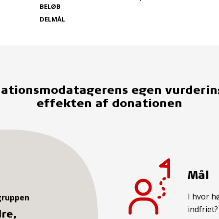
BELØB
DELMÅL
ationsmodatagerens egen vurderin
effekten af donationen
Mål
I hvor h
gruppen
indfriet?
re,