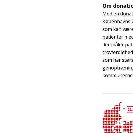
Om donati
Med en donat
Københavns Un
som kan være 
patienter med
der måler pat
troværdighed
som har stør
genoptræningen
kommunerne. 