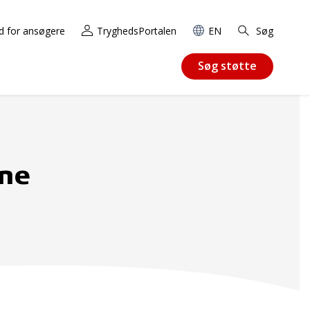
d for ansøgere
TryghedsPortalen
EN
Søg
Søg støtte
vne