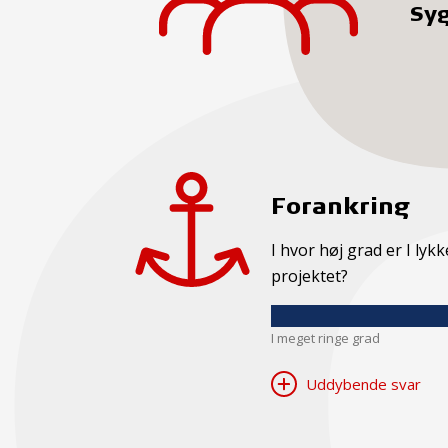
Sy
Forankring
I hvor høj grad er I ly
projektet?
I meget ringe grad
Uddybende svar