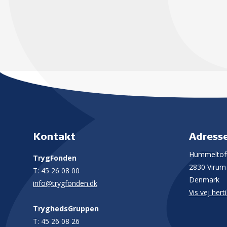
Kontakt
Adress
Hummeltoft
TrygFonden
2830 Virum
T:
45 26 08 00
Denmark
info@trygfonden.dk
Vis vej herti
TryghedsGruppen
T:
45 26 08 26