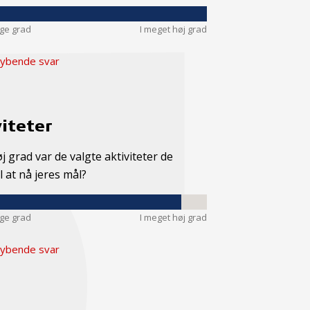
nge grad
I meget høj grad
ybende svar
iteter
øj grad var de valgte aktiviteter de
il at nå jeres mål?
nge grad
I meget høj grad
ybende svar