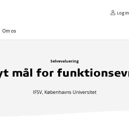
Log in
Om os
Selvevaluering
t mål for funktionse
IFSV, Københavns Universitet