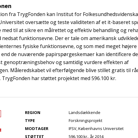
onen
ion fra TrygFonden kan Institut for Folkesundhedsvidenska
iversitet oversætte og teste validiteten af et it-baseret 
med til at sikre en målrettet og effektiv behandling og rehab
 nedsat funktionsevne. Der er tale om amerikansk udvikled
ienternes fysiske funktionsevne, og som med meget højere
 end de nuværende papirspørgeskemaer kan identificere de 
st genoptræningsbehov og samtidig vurdere effekten af
. Måleredskabet vil efterfølgende blive stillet gratis til rå
TrygFonden har støttet projektet med 596.100 kr.
REGION
Landsdækkende
TYPE
Forskningsprojekt
MODTAGER
IFSV, Københavns Universitet
STØTTET
596.100 kr., år 2014