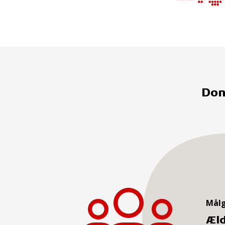
Don
Mål
Æld