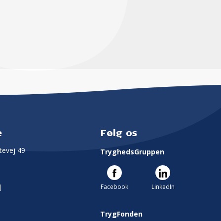
e
Følg os
evej 49
TryghedsGruppen
Facebook
LinkedIn
l
TrygFonden