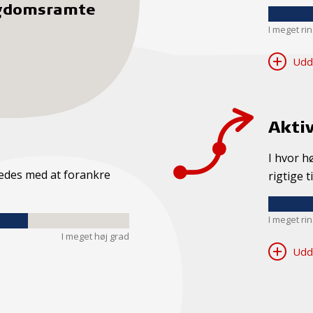
gdomsramte
I meget ri
Udd
Aktiv
I hvor h
kkedes med at forankre
rigtige t
I meget ri
I meget høj grad
Udd