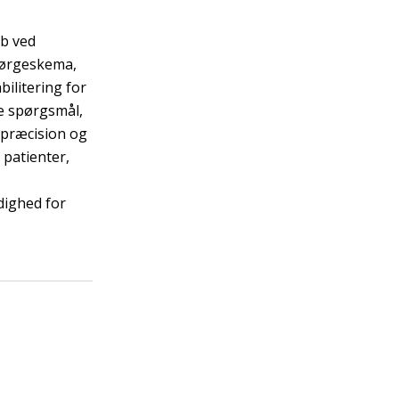
b ved
spørgeskema,
ilitering for
e spørgsmål,
 præcision og
patienter,
dighed for