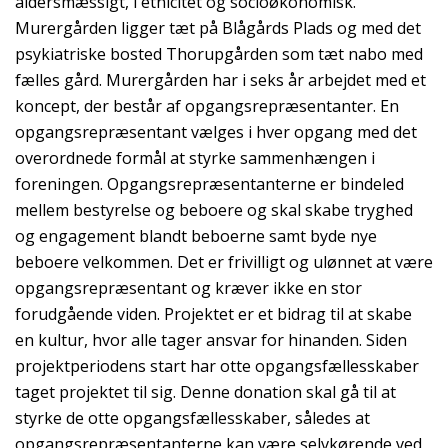
aldersmæssigt, i etnicitet og socioøkonomisk.
Murergården ligger tæt på Blågårds Plads og med det
psykiatriske bosted Thorupgården som tæt nabo med
fælles gård. Murergården har i seks år arbejdet med et
koncept, der består af opgangsrepræsentanter. En
opgangsrepræsentant vælges i hver opgang med det
overordnede formål at styrke sammenhængen i
foreningen. Opgangsrepræsentanterne er bindeled
mellem bestyrelse og beboere og skal skabe tryghed
og engagement blandt beboerne samt byde nye
beboere velkommen. Det er frivilligt og ulønnet at være
opgangsrepræsentant og kræver ikke en stor
forudgående viden. Projektet er et bidrag til at skabe
en kultur, hvor alle tager ansvar for hinanden. Siden
projektperiodens start har otte opgangsfællesskaber
taget projektet til sig. Denne donation skal gå til at
styrke de otte opgangsfællesskaber, således at
opgangsrepræsentanterne kan være selvkørende ved