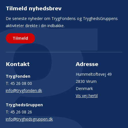
Tilmeld nyhedsbrev
De seneste nyheder om TrygFondens og TryghedsGruppens
aktiviteter direkte i din indbakke.
Tilmeld
Kontakt
Adresse
Hummeltoftevej 49
TrygFonden
2830 Virum
T:
45 26 08 00
Denmark
info@trygfonden.dk
Vis vej hertil
TryghedsGruppen
T:
45 26 08 26
info@tryghedsgruppen.dk