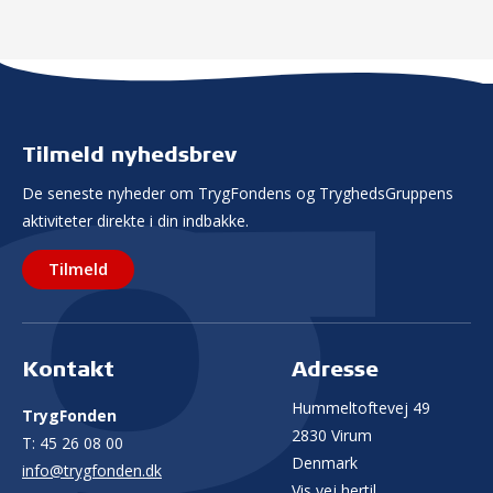
Tilmeld nyhedsbrev
De seneste nyheder om TrygFondens og TryghedsGruppens
aktiviteter direkte i din indbakke.
Tilmeld
Kontakt
Adresse
Hummeltoftevej 49
TrygFonden
2830 Virum
T:
45 26 08 00
Denmark
info@trygfonden.dk
Vis vej hertil