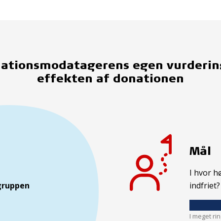
ationsmodatagerens egen vurderin
effekten af donationen
Mål
I hvor h
gruppen
indfriet?
I meget ri