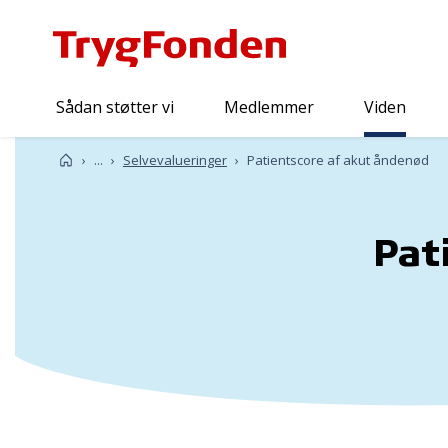
Sådan støtter vi
Medlemmer
Viden
Viden
Forside
...
Selvevalueringer
Patientscore af akut åndenød
Pat