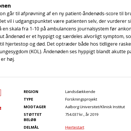
onen
n går til afprøvning af en ny patient-åndenøds-score til bru
et vil i udgangspunktet være patienten selv, der vurderer s
 en skala fra 1-10 på ambulancens journalsystem før ankom
kut åndenød er et hyppigt og særdeles alvorligt symptom, s
 til hjertestop og død. Det optræder både hos tidligere rask
ungesygdom (KOL). Åndenøden ses hyppigt blandt akutte pa
er høj.
REGION
Landsdækkende
TYPE
Forskningsprojekt
MODTAGER
Aalborg Universitet/Klinisk Institut
STØTTET
754.037 kr., år 2019
BELØB
DELMÅL
Hjertestart