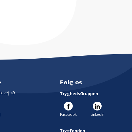
e
Følg os
evej 49
TryghedsGruppen
Facebook
LinkedIn
l
TrygFonden