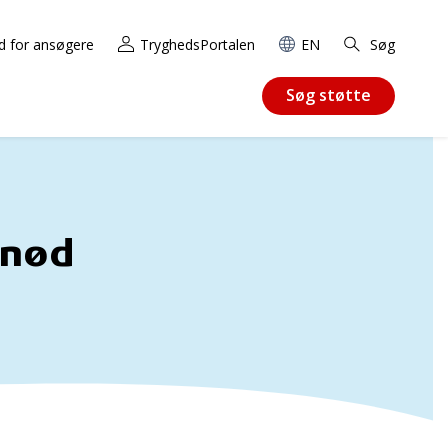
d for ansøgere
TryghedsPortalen
EN
Søg
Søg støtte
enød