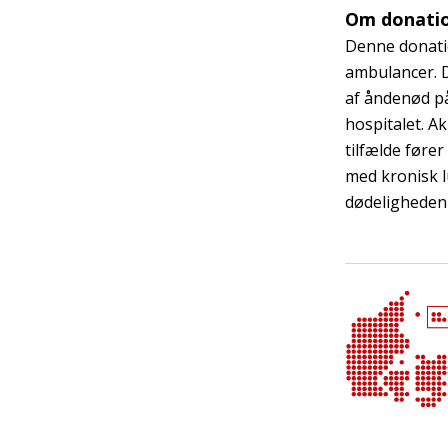
Om donati
Denne donatio
ambulancer. D
af åndenød på
hospitalet. A
tilfælde fører
med kronisk l
dødeligheden 