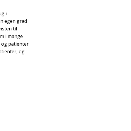
g i
in egen grad
sten til
om i mange
e og patienter
tienter, og