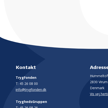
Kontakt
Adress
Hummeltoft
TrygFonden
2830 Virum
T:
45 26 08 00
Denmark
info@trygfonden.dk
Vis vej herti
TryghedsGruppen
T:
45 26 08 26