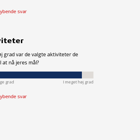
ybende svar
iteter
øj grad var de valgte aktiviteter de
il at nå jeres mål?
nge grad
I meget høj grad
ybende svar