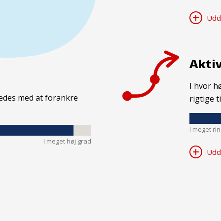
Udd
Aktiv
I hvor h
kkedes med at forankre
rigtige t
I meget ri
I meget høj grad
Udd