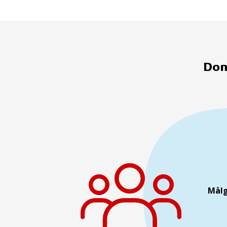
Don
Mål