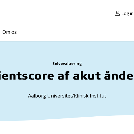
Log in
Om os
Selvevaluering
ientscore af akut ånd
Aalborg Universitet/Klinisk Institut