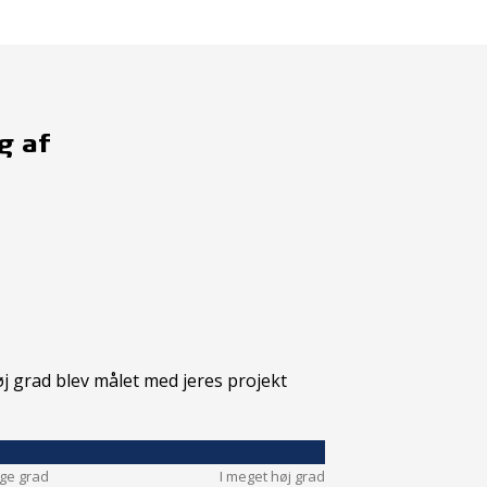
g af
øj grad blev målet med jeres projekt
nge grad
I meget høj grad