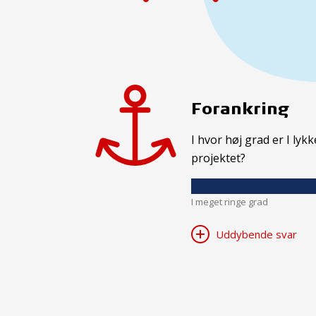
Forankring
I hvor høj grad er I ly
projektet?
I meget ringe grad
Uddybende svar