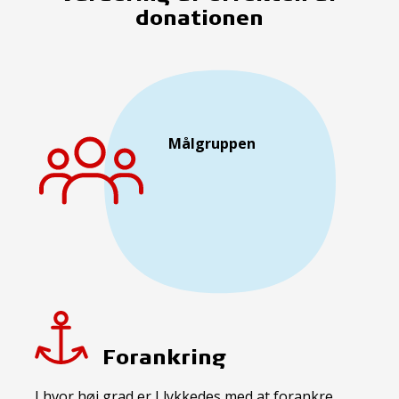
donationen
Målgruppen
Forankring
I hvor høj grad er I lykkedes med at forankre