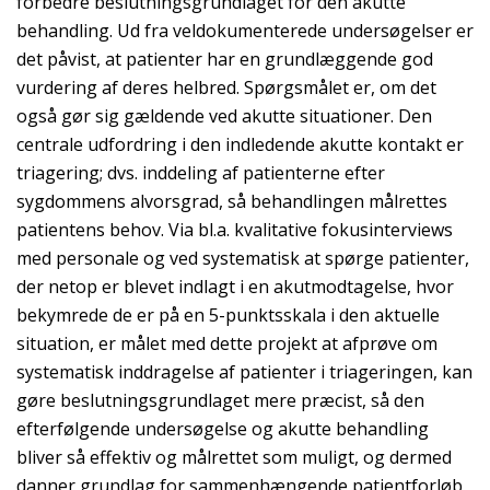
forbedre beslutningsgrundlaget for den akutte
behandling. Ud fra veldokumenterede undersøgelser er
det påvist, at patienter har en grundlæggende god
vurdering af deres helbred. Spørgsmålet er, om det
også gør sig gældende ved akutte situationer. Den
centrale udfordring i den indledende akutte kontakt er
triagering; dvs. inddeling af patienterne efter
sygdommens alvorsgrad, så behandlingen målrettes
patientens behov. Via bl.a. kvalitative fokusinterviews
med personale og ved systematisk at spørge patienter,
der netop er blevet indlagt i en akutmodtagelse, hvor
bekymrede de er på en 5-punktsskala i den aktuelle
situation, er målet med dette projekt at afprøve om
systematisk inddragelse af patienter i triageringen, kan
gøre beslutningsgrundlaget mere præcist, så den
efterfølgende undersøgelse og akutte behandling
bliver så effektiv og målrettet som muligt, og dermed
danner grundlag for sammenhængende patientforløb,