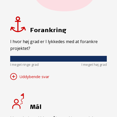
Forankring
I hvor høj grad er I lykkedes med at forankre
projektet?
I meget ringe grad
I meget høj grad
Uddybende svar
Mål