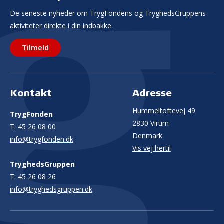
De seneste nyheder om TrygFondens og TryghedsGruppens
aktiviteter direkte i din indbakke.
Tilmeld
Kontakt
Adresse
Hummeltoftevej 49
TrygFonden
2830 Virum
T:
45 26 08 00
Denmark
info@trygfonden.dk
Vis vej hertil
TryghedsGruppen
T:
45 26 08 26
info@tryghedsgruppen.dk