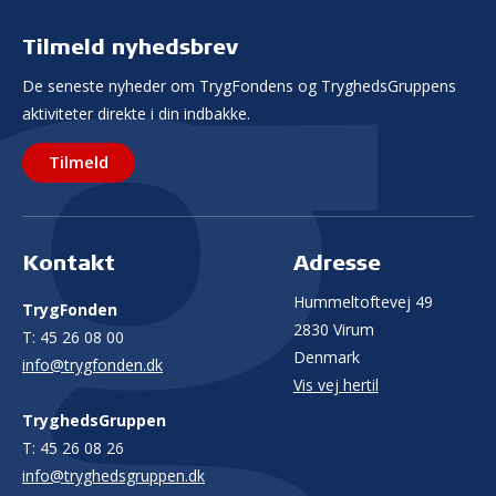
Tilmeld nyhedsbrev
De seneste nyheder om TrygFondens og TryghedsGruppens
aktiviteter direkte i din indbakke.
Tilmeld
Kontakt
Adresse
Hummeltoftevej 49
TrygFonden
2830 Virum
T:
45 26 08 00
Denmark
info@trygfonden.dk
Vis vej hertil
TryghedsGruppen
T:
45 26 08 26
info@tryghedsgruppen.dk