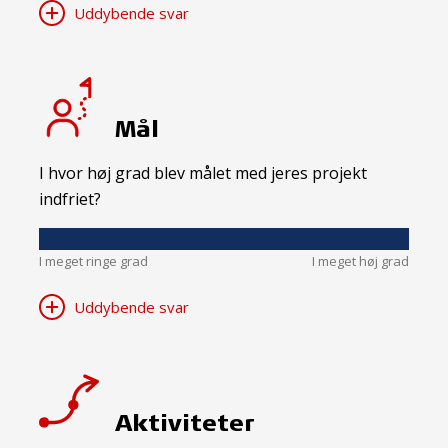
Uddybende svar
Mål
I hvor høj grad blev målet med jeres projekt
indfriet?
I meget ringe grad
I meget høj grad
Uddybende svar
Aktiviteter