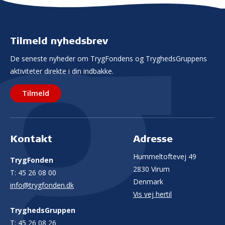
Tilmeld nyhedsbrev
De seneste nyheder om TrygFondens og TryghedsGruppens
aktiviteter direkte i din indbakke.
Tilmeld
Kontakt
Adresse
Hummeltoftevej 49
TrygFonden
2830 Virum
T:
45 26 08 00
Denmark
info@trygfonden.dk
Vis vej hertil
TryghedsGruppen
T:
45 26 08 26