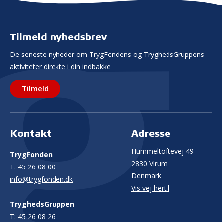
Tilmeld nyhedsbrev
De seneste nyheder om TrygFondens og TryghedsGruppens
aktiviteter direkte i din indbakke.
Tilmeld
Kontakt
Adresse
Hummeltoftevej 49
TrygFonden
2830 Virum
T:
45 26 08 00
Denmark
info@trygfonden.dk
Vis vej hertil
TryghedsGruppen
T:
45 26 08 26