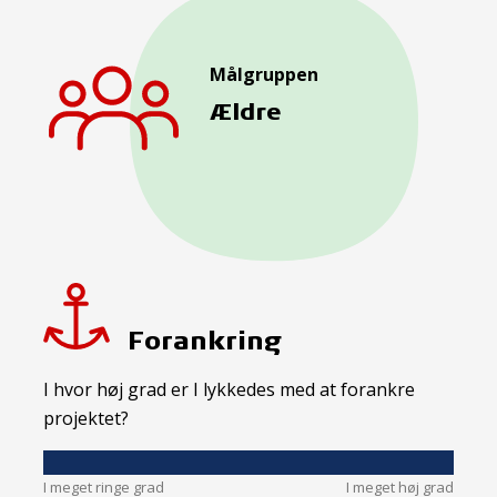
Målgruppen
Ældre
Forankring
I hvor høj grad er I lykkedes med at forankre
projektet?
I meget ringe grad
I meget høj grad