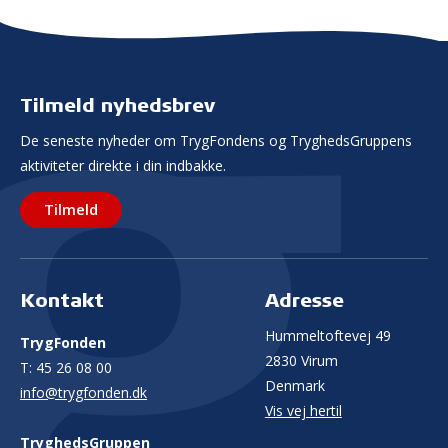
Tilmeld nyhedsbrev
De seneste nyheder om TrygFondens og TryghedsGruppens
aktiviteter direkte i din indbakke.
Tilmeld
Kontakt
Adresse
Hummeltoftevej 49
TrygFonden
2830 Virum
T:
45 26 08 00
Denmark
info@trygfonden.dk
Vis vej hertil
TryghedsGruppen