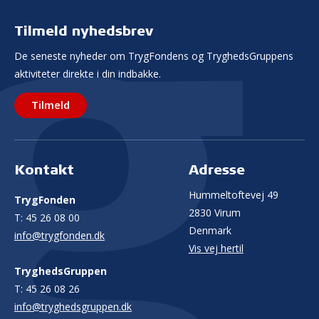
Tilmeld nyhedsbrev
De seneste nyheder om TrygFondens og TryghedsGruppens
aktiviteter direkte i din indbakke.
Tilmeld
Kontakt
Adresse
Hummeltoftevej 49
TrygFonden
2830 Virum
T:
45 26 08 00
Denmark
info@trygfonden.dk
Vis vej hertil
TryghedsGruppen
T:
45 26 08 26
info@tryghedsgruppen.dk