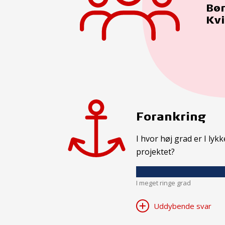
Bør
Kv
Forankring
I hvor høj grad er I ly
projektet?
I meget ringe grad
Uddybende svar