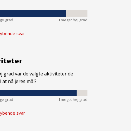
nge grad
I meget høj grad
ybende svar
iteter
øj grad var de valgte aktiviteter de
il at nå jeres mål?
nge grad
I meget høj grad
ybende svar