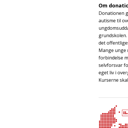
Om donati
Donationen gå
autisme til o
ungdomsuddan
grundskolen. 
det offentlige
Mange unge m
forbindelse m
selvforsvar fo
eget liv i ov
Kurserne skal