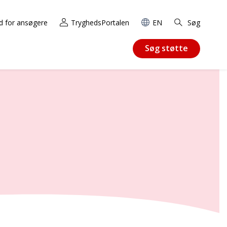
d for ansøgere
TryghedsPortalen
EN
Søg
Søg støtte