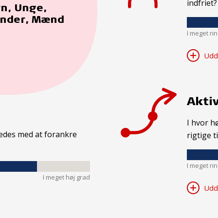
indfriet?
n, Unge,
inder, Mænd
I meget ri
Udd
Aktiv
I hvor h
kkedes med at forankre
rigtige t
I meget ri
I meget høj grad
Udd