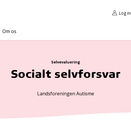
Log in
Om os
Selvevaluering
Socialt selvforsvar
Landsforeningen Autisme