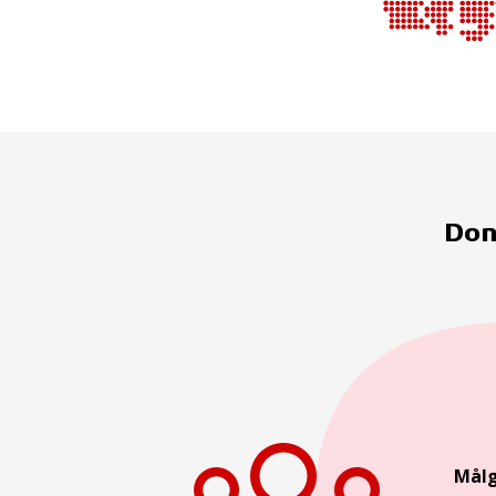
Don
Mål