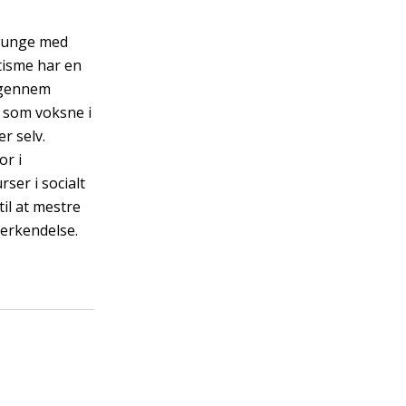
e unge med
tisme har en
 gennem
 som voksne i
r selv.
r i
ser i socialt
til at mestre
nerkendelse.