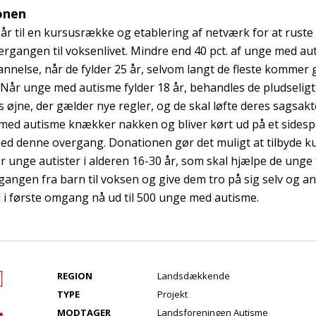
onen
r til en kursusrække og etablering af netværk for at rust
vergangen til voksenlivet. Mindre end 40 pct. af unge med au
nelse, når de fylder 25 år, selvom langt de fleste kommer
Når unge med autisme fylder 18 år, behandles de pludseligt
s øjne, der gælder nye regler, og de skal løfte deres sagsakte
ed autisme knækker nakken og bliver kørt ud på et sidespo
ed denne overgang. Donationen gør det muligt at tilbyde kur
r unge autister i alderen 16-30 år, som skal hjælpe de unge 
ergangen fra barn til voksen og give dem tro på sig selv og a
 i første omgang nå ud til 500 unge med autisme.
REGION
Landsdækkende
TYPE
Projekt
MODTAGER
Landsforeningen Autisme