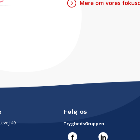
Mere om vores fokuso
e
Følg os
evej 49
TryghedsGruppen