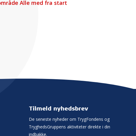
mråde Alle med fra start
Tilmeld nyhedsbrev
De seneste nyheder om TrygFondens og
TryghedsGruppens aktiviteter direkte i din
indbakke.