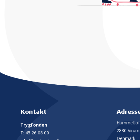
Kontakt
Adress
Hummeltoft
TrygFonden
2830 Virum
T:
45 26 08 00
Denmark