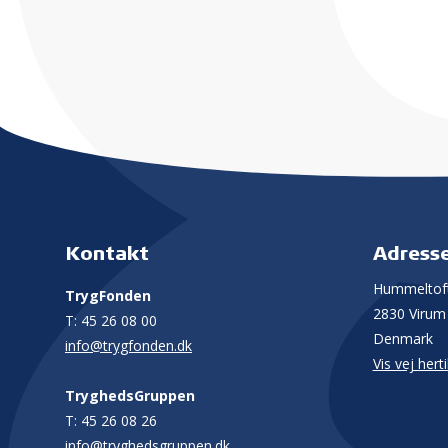
Kontakt
Adress
Hummeltoft
TrygFonden
2830 Virum
T:
45 26 08 00
Denmark
info@trygfonden.dk
Vis vej herti
TryghedsGruppen
T:
45 26 08 26
info@tryghedsgruppen.dk