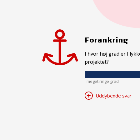
Forankring
I hvor høj grad er I ly
projektet?
I meget ringe grad
Uddybende svar