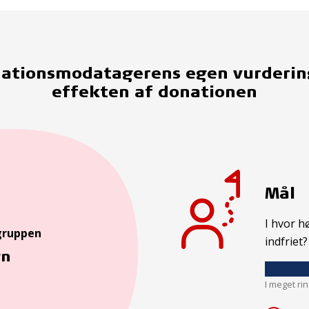
ationsmodatagerens egen vurderin
effekten af donationen
Mål
I hvor h
gruppen
indfriet?
rn
I meget ri