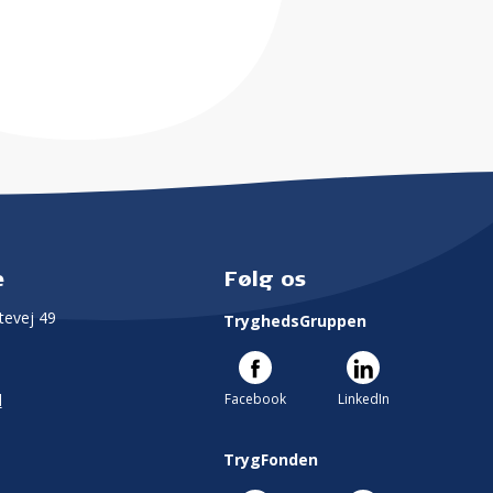
e
Følg os
evej 49
TryghedsGruppen
Facebook
LinkedIn
l
TrygFonden