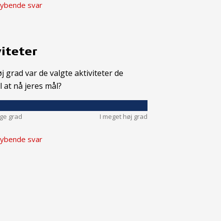
ybende svar
iteter
øj grad var de valgte aktiviteter de
il at nå jeres mål?
nge grad
I meget høj grad
ybende svar