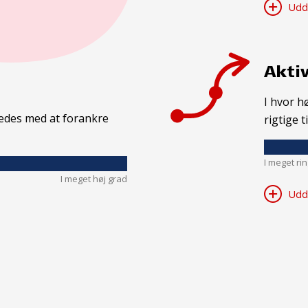
Udd
Aktiv
I hvor h
kkedes med at forankre
rigtige t
I meget ri
I meget høj grad
Udd