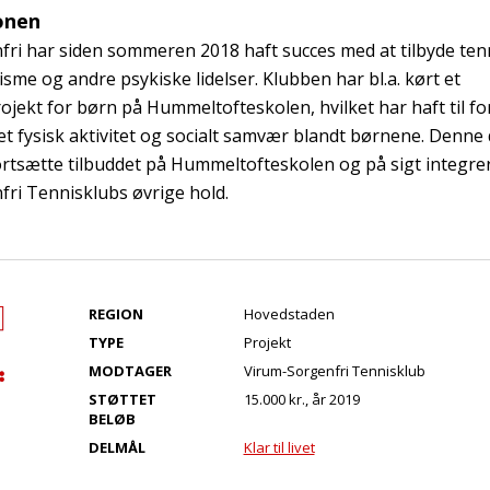
onen
ri har siden sommeren 2018 haft succes med at tilbyde tenn
sme og andre psykiske lidelser. Klubben har bl.a. kørt et
ojekt for børn på Hummeltofteskolen, hvilket har haft til fo
get fysisk aktivitet og socialt samvær blandt børnene. Denne
fortsætte tilbuddet på Hummeltofteskolen og på sigt integr
ri Tennisklubs øvrige hold.
REGION
Hovedstaden
TYPE
Projekt
MODTAGER
Virum-Sorgenfri Tennisklub
STØTTET
15.000 kr., år 2019
BELØB
DELMÅL
Klar til livet