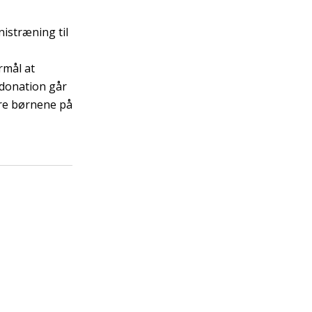
istræning til
rmål at
 donation går
ere børnene på