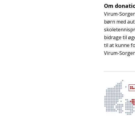
Om donati
Virum-Sorgenf
børn med auti
skoletennispr
bidrage til ø
til at kunne 
Virum-Sorgenf