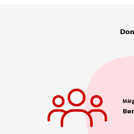
Don
Mål
Bø