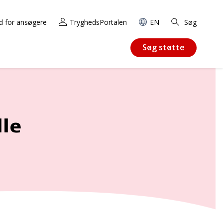
d for ansøgere
TryghedsPortalen
EN
Søg
Søg støtte
lle