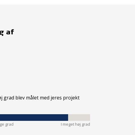
g af
øj grad blev målet med jeres projekt
nge grad
I meget høj grad