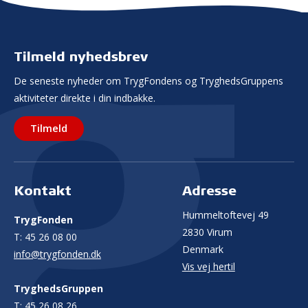
Tilmeld nyhedsbrev
De seneste nyheder om TrygFondens og TryghedsGruppens
aktiviteter direkte i din indbakke.
Tilmeld
Kontakt
Adresse
Hummeltoftevej 49
TrygFonden
2830 Virum
T:
45 26 08 00
Denmark
info@trygfonden.dk
Vis vej hertil
TryghedsGruppen
T:
45 26 08 26