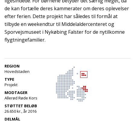
ligesindede. For børnene betyder det særlig meget, da
de kan fortælle deres kammerater om deres oplevelser
efter ferien. Dette projekt har således til formål at
tilbyde en weekendtur til Middelaldercenteret og
Sporvejsmuseet i Nykøbing Falster for de nytilkomne
flygtningefamilier.
REGION
Hovedstaden
TYPE
Projekt
MODTAGER
Allerød Røde Kors
STØTTET BELØB
26.650 kr., år 2016
DELMÅL