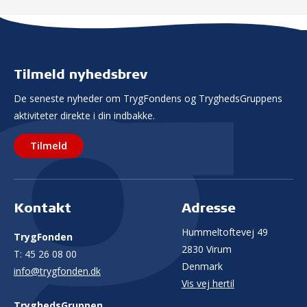
Tilmeld nyhedsbrev
De seneste nyheder om TrygFondens og TryghedsGruppens
aktiviteter direkte i din indbakke.
Tilmeld
Kontakt
Adresse
Hummeltoftevej 49
TrygFonden
2830 Virum
T:
45 26 08 00
Denmark
info@trygfonden.dk
Vis vej hertil
TryghedsGruppen